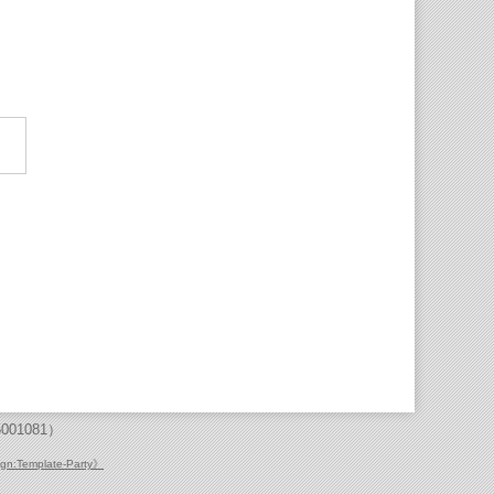
1081）
gn:Template-Party》