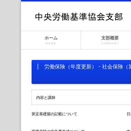
ホーム
支部概要
HOME
COMPANY
労働保険（年度更新）・社会保険（
内容と講師
算定基礎届の記載について 日本年金機