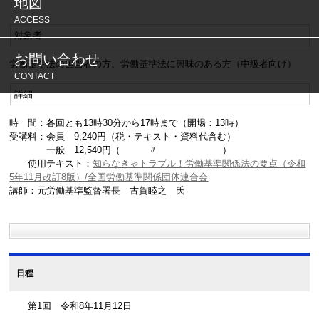
地図
ACCESS
対象者
お問い合わせ
労働基準法の担当者の方、労働基準法に興味のある方（中級者向け）
CONTACT
詳細
時 間：各回とも13時30分から17時まで（開場：13時）
受講料：会員 9,240円（税・テキスト・資料代含む）
一般 12,540円（ 〃 ）
使用テキスト：
知らなきゃトラブル！労働基準関係法の要点（令和
5年11月改訂8版）/全国労働基準関係団体連合会
講師：元労働基準監督署長 古賀睦之 氏
日程
第1回 令和8年11月12日