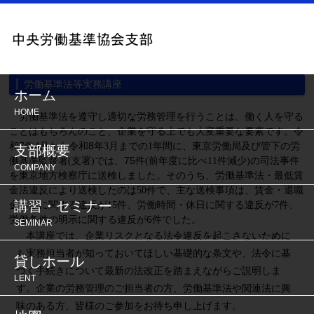
労働基準法等実務講座
ホーム
HOME
労働基準法を遵守し適切な労務管理を行うことは、働く人を守る
ことはもちろんのこと、企業を守る上でも大変重要な要素です。令
和7年
月から令和8年
月までの
年間に、東京労働局及び管下の労
4
3
1
支部概要
働基準監督署
支署
では、75件
前年度に比べ
件減少
の司法事件
(
)
(
11
)
COMPANY
を東京地方検察庁に送検しました。そのうち、労働基準法・最低賃
金法違反により送検したのは
件で、主な送検事項は、賃金・退職
50
講習・セミナー
金不払に関する違反が
件
、労働時間・休日に関する違反が
件、
15
7
労働条件の明示に関する違反が6件でした。
SEMINAR
本講座では、企業リスクとなる法令違反を起こさないために
も実務担当者が知っておいてほしい基礎的な条文や、法令に基
貸しホール
づく手続きについて最新の法改正を踏まえながらご説明しま
LENT
す。企業の労務管理のご担当者の方、労働基準法や関連法に興
味のある方、皆様のご参加をお待ち申し上げます。