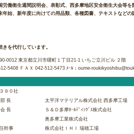
国労働衛生週間説明会、表彰式、西多摩地区安全衛生大会等を
末年始、新年度に向けての用品類、各種図書、テキストなどの
続きを代行しています。
90-0012 東京都立川市曙町１丁目21-1 いちご立川ビル ２階
12-5408 ＦＡＸ 042-512-5473 ﾒｰﾙ；oume-roukikyoshibu@toukir
３９０社
 部 長
太平洋マテリアル株式会社 西多摩工場
 会 長
Ｓ＆Ｄ多摩ﾎｰﾙﾃﾞｨﾝｸﾞｽ株式会社
奥多摩工業株式会社
任幹事
株式会社ＩＨＩ 瑞穂工場