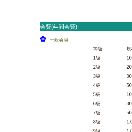
会費(年間会費)
一般会員
等級
規
1級
1
2級
2
3級
3
4級
5
5級
1
6級
3
7級
5
8級
1
9級
1