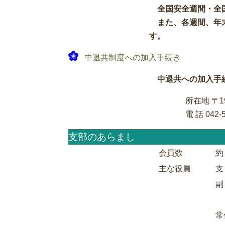
全国安全週間・全
また、各週間、年
す。
中退共制度への加入手続き
中退共への加入手
所在地 〒1
電 話 042-5
支部のあらまし
会員数
約
主な役員
支
副
常