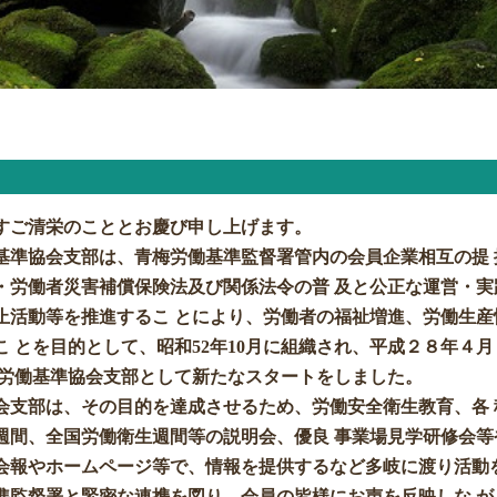
すご清栄のこととお慶び申し上げます。
基準協会支部は、青梅労働基準監督署管内の会員企業相互の提 
・労働者災害補償保険法及び関係法令の普 及と公正な運営・実
止活動等を推進するこ とにより、労働者の福祉増進、労働生産
 とを目的として、昭和52年10月に組織され、平成２８年４
梅労働基準協会支部として新たなスタートをしました。
会支部は、その目的を達成させるため、労働安全衛生教育、各 
週間、全国労働衛生週間等の説明会、優良 事業場見学研修会等
会報やホームページ等で、情報を提供するなど多岐に渡り活動
準監督署と緊密な連携を図り、会員の皆様にお声を反映しな が