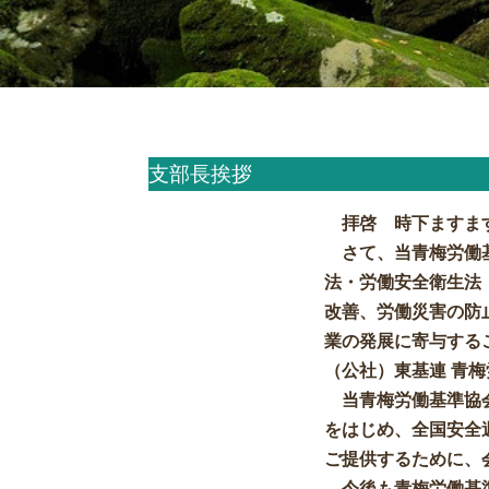
支部長挨拶
拝啓 時下ますま
さて、当青梅労働
法・労働安全衛生法
改善、労働災害の防
業の発展に寄与するこ
（公社）東基連 青
当青梅労働基準協
をはじめ、全国安全
ご提供するために、
今後も青梅労働基