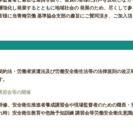
層強化し発展するとともに地域社会の 発展のため、尽くして参
皆様に当青梅労働 基準協会支部の趣旨にご賛同頂き、ご加入頂
契約法・労働者派遣法及び労働安全衛生法等の法律規則の改正
す。
講習会等の開催
研修、安全衛生推進者養成講習会や現場監督者のための職長・
れ時）安全衛生教育や危険予知訓練 講習会等労働安全衛生意識