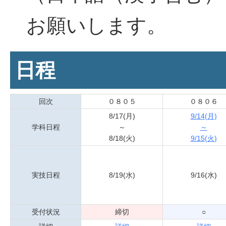
お願いします。
日程
回次
０８０５
０８０６
8/17(月)
9/14(月)
学科日程
～
～
8/18(火)
9/15(火)
実技日程
8/19(水)
9/16(水)
受付状況
締切
○