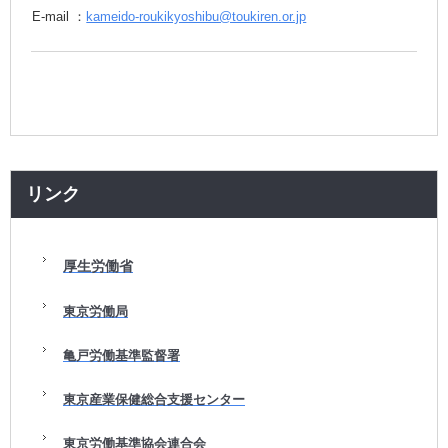
E-mail ：
kameido-roukikyoshibu@toukiren.or.jp
リンク
厚生労働省
東京労働局
亀戸労働基準監督署
東京産業保健総合支援センター
東京労働基準協会連合会